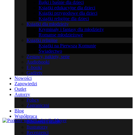
Bajki i baśnie dla dzieci
Książki edukacyjne dla dzieci
Książki przygodowe dla dzieci
Książki religijne dla dzieci
Książki dla młodzieży
Kryminały i fantasy dla młodzieży
Romanse młodzieżowe
Książki religijne
Książki na Pierwszą Komunię
Świadectwo
Zestawy, pakiety, serie
Audiobooki
E-booki
Gadżety
Nowości
Zapowiedzi
Outlet
Autorzy
Polscy
Zagraniczni
Blog
Współpraca
Biblioteki i szkoły
Ilustratorzy
Recenzenci