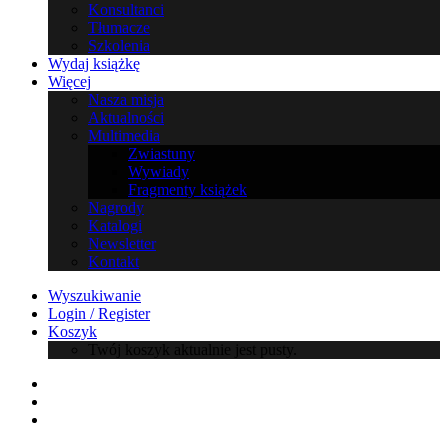
Konsultanci
Tłumacze
Szkolenia
Wydaj książkę
Więcej
Nasza misja
Aktualności
Multimedia
Zwiastuny
Wywiady
Fragmenty książek
Nagrody
Katalogi
Newsletter
Kontakt
Wyszukiwanie
Login / Register
Koszyk
Twój koszyk aktualnie jest pusty.