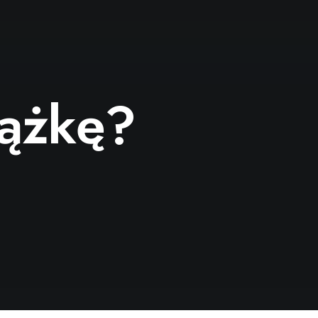
iążkę?