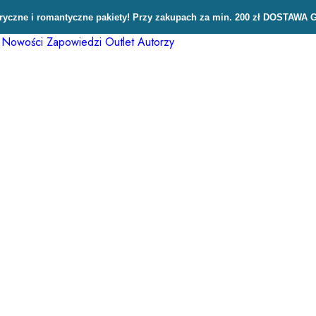
czne i romantyczne pakiety! Przy zakupach za min. 200 zł DOSTAWA 
Nowości
Zapowiedzi
Outlet
Autorzy