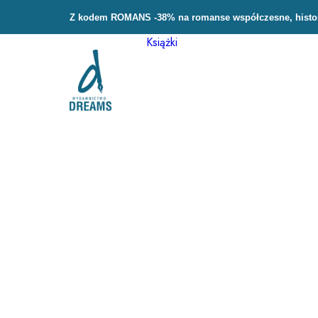
Z kodem ROMANS -38% na romanse współczesne, history
Książki
Bestsellery
Kryminał,
sensacja, thriller
Kryminały
detektywistyczne
Kryminały
historyczne
Kryminały polskie
Kryminały
psychologiczne
Kryminały
zagraniczne
Romans, powieść