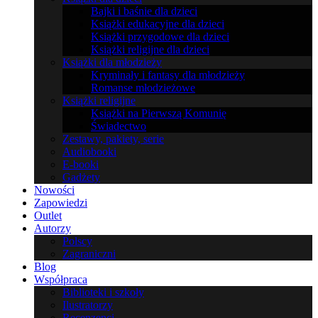
Bajki i baśnie dla dzieci
Książki edukacyjne dla dzieci
Książki przygodowe dla dzieci
Książki religijne dla dzieci
Książki dla młodzieży
Kryminały i fantasy dla młodzieży
Romanse młodzieżowe
Książki religijne
Książki na Pierwszą Komunię
Świadectwo
Zestawy, pakiety, serie
Audiobooki
E-booki
Gadżety
Nowości
Zapowiedzi
Outlet
Autorzy
Polscy
Zagraniczni
Blog
Współpraca
Biblioteki i szkoły
Ilustratorzy
Recenzenci