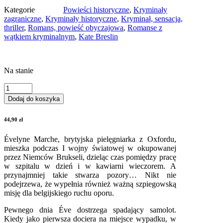
Kategorie
Powieści historyczne
,
Kryminały
zagraniczne
,
Kryminały historyczne
,
Kryminał, sensacja,
thriller
,
Romans, powieść obyczajowa
,
Romanse z
wątkiem kryminalnym
,
Kate Breslin
Na stanie
ilość
Bliżej
Dodaj do koszyka
nieba
44,90
zł
Évelyne Marche, brytyjska pielęgniarka z Oxfordu,
mieszka podczas I wojny światowej w okupowanej
przez Niemców Brukseli, dzieląc czas pomiędzy pracę
w szpitalu w dzień i w kawiarni wieczorem. A
przynajmniej takie stwarza pozory… Nikt nie
podejrzewa, że wypełnia również ważną szpiegowską
misję dla belgijskiego ruchu oporu.
Pewnego dnia Éve dostrzega spadający samolot.
Kiedy jako pierwsza dociera na miejsce wypadku, w