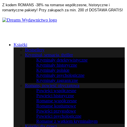
Z kodem ROMANS -38% na romanse współczesne, historyczne i
romantyczne pakiety! Przy zakupach za min. 200 zł DOSTAWA GRATIS!
Książki
Bestsellery
Kryminał, sensacja, thriller
Kryminały detektywistyczne
Kryminały historyczne
Kryminały polskie
Kryminały psychologiczne
Kryminały zagraniczne
Romans, powieść obyczajowa
Powieści współczesne
Powieści historyczne
Romanse współczesne
Romanse kostiumowe
Powieści przygodowe
Powieści psychologiczne
Romanse z wątkiem kryminalnym
Książki dla dzieci