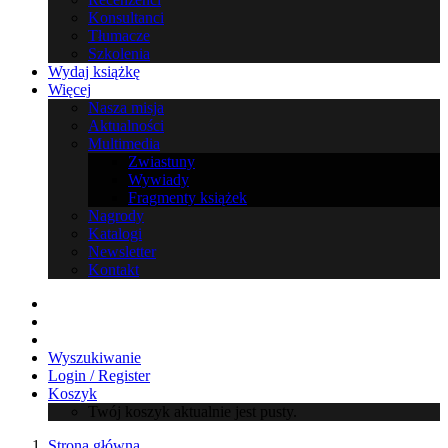
Konsultanci
Tłumacze
Szkolenia
Wydaj książkę
Więcej
Nasza misja
Aktualności
Multimedia
Zwiastuny
Wywiady
Fragmenty książek
Nagrody
Katalogi
Newsletter
Kontakt
Wyszukiwanie
Login / Register
Koszyk
Twój koszyk aktualnie jest pusty.
Strona główna