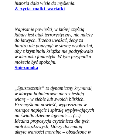
historia dała wiele do myślenia.
Z_zycia_matki_wariatki
Napisanie powieści, w której częścią
fabuły jest atak terrorystyczny, nie należy
do łatwych. Trzeba uważać, żeby za
bardzo nie popłynąć w stronę wyobraźni,
aby z kryminału książka nie podryfowała
w kierunku fantastyki. W tym przypadku
możecie być spokojni.
Snieznooka
„Spustoszenie” to dynamiczny kryminał,
w którym bohaterowie nieraz testują
wiarę – w siebie lub swoich bliskich.
Przemyślana powieść, wyposażona w
rosnące napięcie i spiralę wypływających
na światło dzienne tajemnic… (…)
Idealna propozycja czytelnicza dla tych
moli książkowych, którzy doceniają
ukryte wartości moralne – obsadzone w