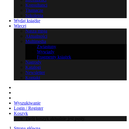
Konsultanci
Tłumacze
Szkolenia
Wydaj książkę
Więcej
Nasza misja
Aktualności
Multimedia
Zwiastuny
Wywiady
Fragmenty książek
Nagrody
Katalogi
Newsletter
Kontakt
Wyszukiwanie
Login / Register
Koszyk
Twój koszyk aktualnie jest pusty.
Strona główna