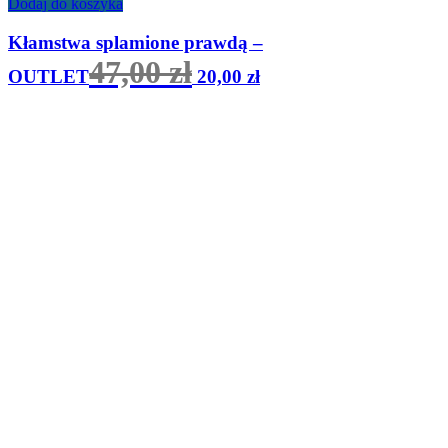
Dodaj do koszyka
Kłamstwa splamione prawdą –
Pierwotna
Aktualna
47,00
zł
OUTLET
20,00
zł
cena
cena
wynosiła:
wynosi:
47,00 zł.
20,00 zł.