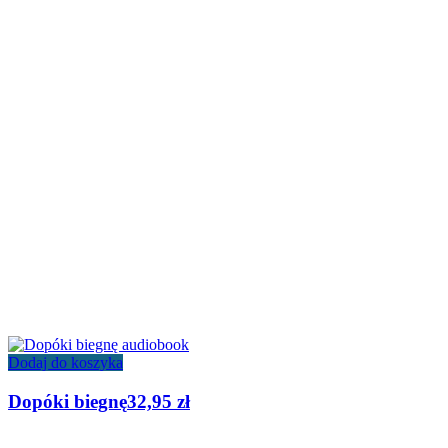
Dodaj do koszyka
Dopóki biegnę
32,95
zł