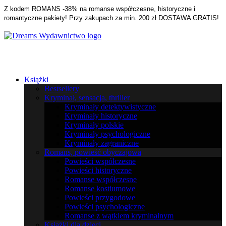
Z kodem ROMANS -38% na romanse współczesne, historyczne i
romantyczne pakiety! Przy zakupach za min. 200 zł DOSTAWA GRATIS!
Książki
Bestsellery
Kryminał, sensacja, thriller
Kryminały detektywistyczne
Kryminały historyczne
Kryminały polskie
Kryminały psychologiczne
Kryminały zagraniczne
Romans, powieść obyczajowa
Powieści współczesne
Powieści historyczne
Romanse współczesne
Romanse kostiumowe
Powieści przygodowe
Powieści psychologiczne
Romanse z wątkiem kryminalnym
Książki dla dzieci