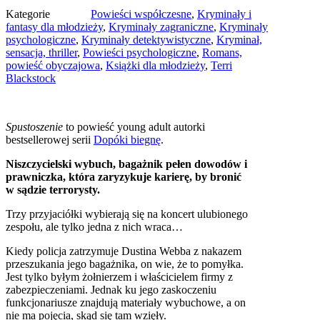
Kategorie
Powieści współczesne
,
Kryminały i
fantasy dla młodzieży
,
Kryminały zagraniczne
,
Kryminały
psychologiczne
,
Kryminały detektywistyczne
,
Kryminał,
sensacja, thriller
,
Powieści psychologiczne
,
Romans,
powieść obyczajowa
,
Książki dla młodzieży
,
Terri
Blackstock
Spustoszenie
to powieść young adult autorki
bestsellerowej serii
Dopóki biegnę
.
Niszczycielski wybuch, bagażnik pełen dowodów i
prawniczka, która zaryzykuje karierę, by bronić
w sądzie terrorysty.
Trzy przyjaciółki wybierają się na koncert ulubionego
zespołu, ale tylko jedna z nich wraca…
Kiedy policja zatrzymuje Dustina Webba z nakazem
przeszukania jego bagażnika, on wie, że to pomyłka.
Jest tylko byłym żołnierzem i właścicielem firmy z
zabezpieczeniami. Jednak ku jego zaskoczeniu
funkcjonariusze znajdują materiały wybuchowe, a on
nie ma pojęcia, skąd się tam wzięły.