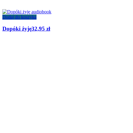
Dodaj do koszyka
Dopóki żyję
32,95
zł