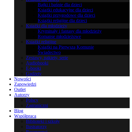
Bajki i baśnie dla dzieci
Książki edukacyjne dla dzieci
Książki przygodowe dla dzieci
Książki religijne dla dzieci
Książki dla młodzieży
Kryminały i fantasy dla młodzieży
Romanse młodzieżowe
Książki religijne
Książki na Pierwszą Komunię
Świadectwo
Zestawy, pakiety, serie
Audiobooki
E-booki
Gadżety
Nowości
Zapowiedzi
Outlet
Autorzy
Polscy
Zagraniczni
Blog
Współpraca
Biblioteki i szkoły
Ilustratorzy
Recenzenci