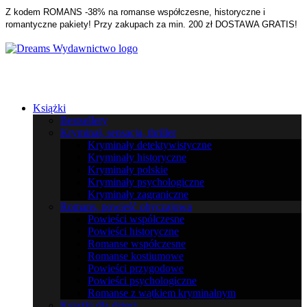
Z kodem ROMANS -38% na romanse współczesne, historyczne i
romantyczne pakiety! Przy zakupach za min. 200 zł DOSTAWA GRATIS!
Książki
Bestsellery
Kryminał, sensacja, thriller
Kryminały detektywistyczne
Kryminały historyczne
Kryminały polskie
Kryminały psychologiczne
Kryminały zagraniczne
Romans, powieść obyczajowa
Powieści współczesne
Powieści historyczne
Romanse współczesne
Romanse kostiumowe
Powieści przygodowe
Powieści psychologiczne
Romanse z wątkiem kryminalnym
Książki dla dzieci