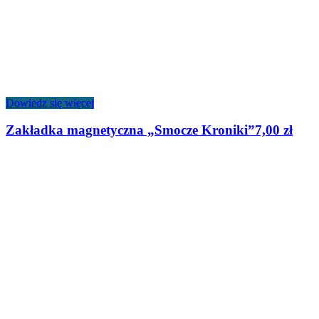
Dowiedz się więcej
Zakładka magnetyczna „Smocze Kroniki”
7,00
zł