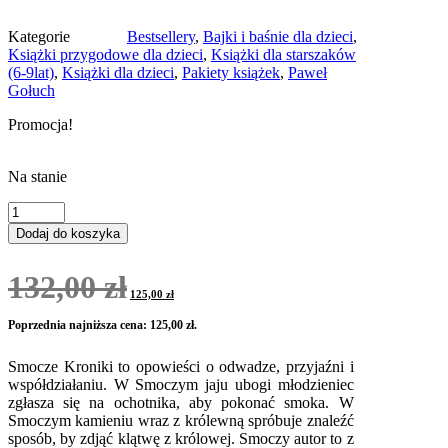
Kategorie
Bestsellery
,
Bajki i baśnie dla dzieci
,
Książki przygodowe dla dzieci
,
Książki dla starszaków
(6-9lat)
,
Książki dla dzieci
,
Pakiety książek
,
Paweł
Gołuch
Promocja!
Na stanie
ilość
Pakiet:
Dodaj do koszyka
Smocze
kroniki
Pierwotna
Aktualna
132,00
zł
cena
cena
125,00
zł
wynosiła:
wynosi:
132,00 zł.
125,00 zł.
Poprzednia najniższa cena:
125,00
zł
.
Smocze Kroniki to opowieści o odwadze, przyjaźni i
współdziałaniu. W Smoczym jaju ubogi młodzieniec
zgłasza się na ochotnika, aby pokonać smoka. W
Smoczym kamieniu wraz z królewną spróbuje znaleźć
sposób, by zdjąć klątwę z królowej. Smoczy autor to z