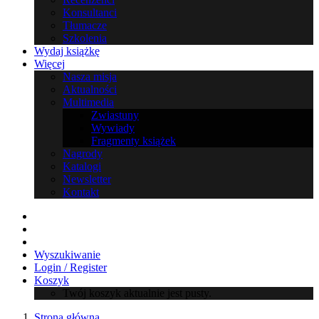
Konsultanci
Tłumacze
Szkolenia
Wydaj książkę
Więcej
Nasza misja
Aktualności
Multimedia
Zwiastuny
Wywiady
Fragmenty książek
Nagrody
Katalogi
Newsletter
Kontakt
Wyszukiwanie
Login / Register
Koszyk
Twój koszyk aktualnie jest pusty.
Strona główna