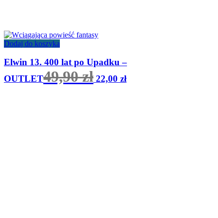
Dodaj do koszyka
Elwin 13. 400 lat po Upadku –
Pierwotna
Aktualna
49,90
zł
OUTLET
22,00
zł
cena
cena
wynosiła:
wynosi:
49,90 zł.
22,00 zł.