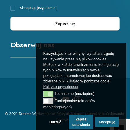
Akceptuję (
Regulamin
)
Obserwuj nas
Korzystając z tej witryny, wyrażasz zgodę
na używanie przez nią plików cookies.
Możesz w każdej chwili zmienić konfigurację
tych plików w ustawieniach swojej
przeglądarki internetowej lub dostosować
zbierane pliki klikając w poniższe opcje:
Polityka prywatności
Techniczne (niezbędne)
Techniczne (niezbędne)
Funkcjonalne (dla celów
Funkcjonalne (dla celów marketingowych)
marketingowych)
© 2021 Dreams Wydawnictwo. Wszystkie prawa zastrzeżone. Wykonanie:
StronyART
.
Zapisz
Odrzuć
Akceptuję
ustawienia