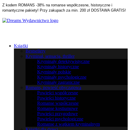
Z kodem ROMANS -38% na romanse współczesne, historyczne i
romantyczne pakiety! Przy zakupach za min. 200 zł DOSTAWA GRATIS!
Książki
Bestsellery
Kryminał, sensacja, thriller
Kryminały detektywistyczne
Kryminały historyczne
Kryminały polskie
Kryminały psychologiczne
Kryminały zagraniczne
Romans, powieść obyczajowa
Powieści współczesne
Powieści historyczne
Romanse współczesne
Romanse kostiumowe
Powieści przygodowe
Powieści psychologiczne
Romanse z wątkiem kryminalnym
Książki dla dzieci