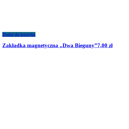
Dodaj do koszyka
Zakładka magnetyczna „Dwa Bieguny”
7,00
zł