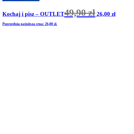
Pierwotna
Aktual
49,90
zł
Kochaj i pisz – OUTLET
26,00
zł
cena
cena
wynosiła:
wynosi:
Poprzednia najniższa cena:
26,00
zł
.
49,90 zł.
26,00 zł