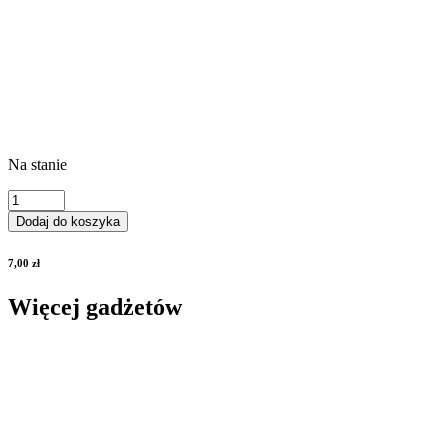
Na stanie
ilość
Zakładka
Dodaj do koszyka
magnetyczna
"Romans
7,00
zł
w
Riverbend"
Więcej gadżetów