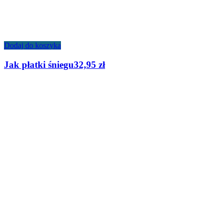
Dodaj do koszyka
Jak płatki śniegu
32,95
zł