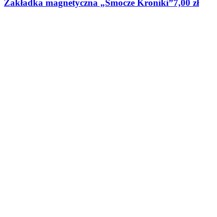
Zakładka magnetyczna „Smocze Kroniki”
7,00
zł