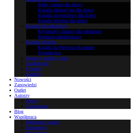
Bajki i baśnie dla dzieci
Książki edukacyjne dla dzieci
Książki przygodowe dla dzieci
Książki religijne dla dzieci
Książki dla młodzieży
Kryminały i fantasy dla młodzieży
Romanse młodzieżowe
Książki religijne
Książki na Pierwszą Komunię
Świadectwo
Zestawy, pakiety, serie
Audiobooki
E-booki
Gadżety
Nowości
Zapowiedzi
Outlet
Autorzy
Polscy
Zagraniczni
Blog
Współpraca
Biblioteki i szkoły
Ilustratorzy
Recenzenci