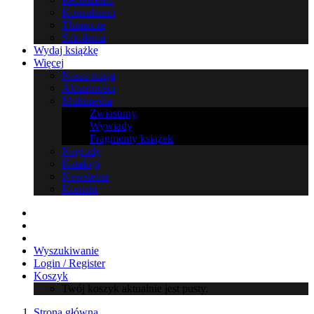
Konsultanci
Tłumacze
Szkolenia
Wydaj książkę
Więcej
Nasza misja
Aktualności
Multimedia
Zwiastuny
Wywiady
Fragmenty książek
Nagrody
Katalogi
Newsletter
Kontakt
Wyszukiwanie
Login / Register
Koszyk
Twój koszyk aktualnie jest pusty.
Strona główna