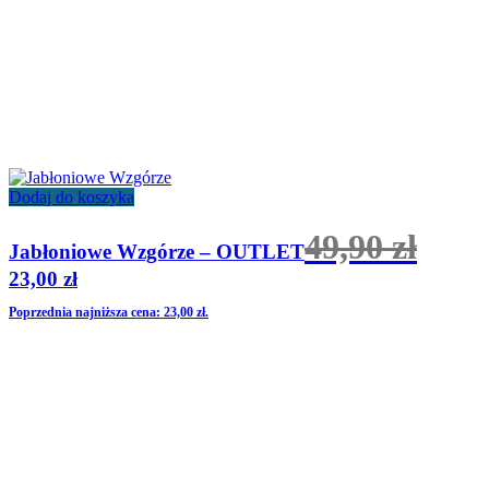
Dodaj do koszyka
49,90
zł
Jabłoniowe Wzgórze – OUTLET
Pierwotna
Aktualna
23,00
zł
cena
cena
Poprzednia najniższa cena:
23,00
zł
.
wynosiła:
wynosi:
49,90 zł.
23,00 zł.