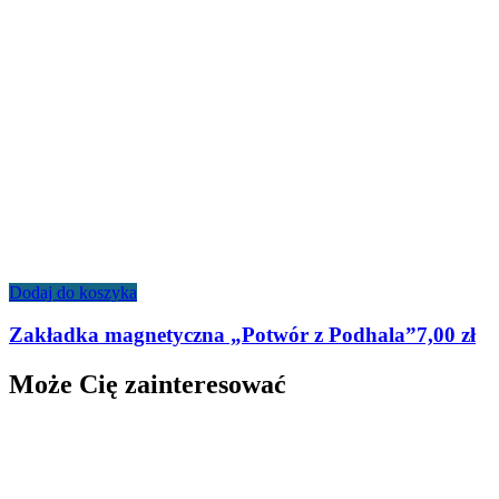
Dodaj do koszyka
Zakładka magnetyczna „Potwór z Podhala”
7,00
zł
Może Cię zainteresować