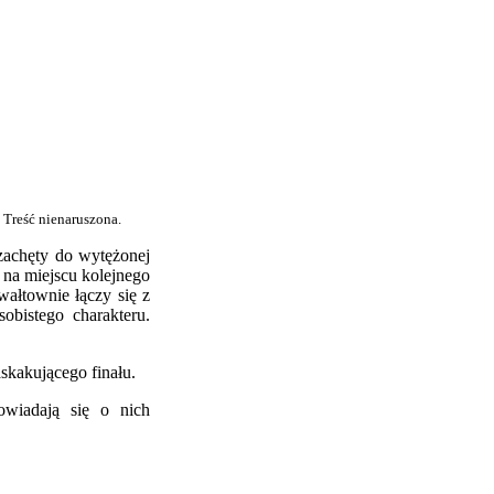
 Treść nienaruszona.
zachęty do wytężonej
y na miejscu kolejnego
wałtownie łączy się z
obistego charakteru.
skakującego finału.
owiadają się o nich