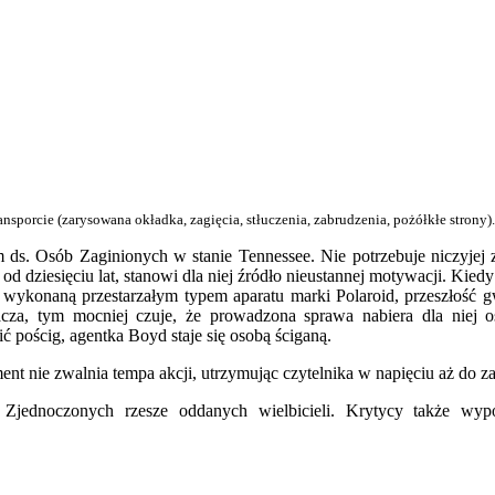
sporcie (zarysowana okładka, zagięcia, stłuczenia, zabrudzenia, pożółkłe strony).
 ds. Osób Zaginionych w stanie Tennessee. Nie potrzebuje niczyjej 
a od dziesięciu lat, stanowi dla niej źródło nieustannej motywacji. Kied
 wykonaną przestarzałym typem aparatu marki Polaroid, przeszłość g
wacza, tym mocniej czuje, że prowadzona sprawa nabiera dla niej os
ć pościg, agentka Boyd staje się osobą ściganą.
nt nie zwalnia tempa akcji, utrzymując czytelnika w napięciu aż do za
 Zjednoczonych rzesze oddanych wielbicieli. Krytycy także wyp