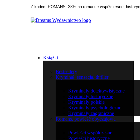
Z kodem ROMANS -38% na romanse współczesne, historycz
Książki
Bestsellery
Kryminał, sensacja, thriller
Kryminały detektywistyczne
Kryminały historyczne
Kryminały polskie
Kryminały psychologiczne
Kryminały zagraniczne
Romans, powieść obyczajowa
Powieści współczesne
Powieści historyczne