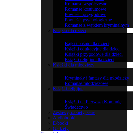
Romanse współczesne
Romanse kostiumowe
Powieści przygodowe
Powieści psychologiczne
Romanse z wątkiem kryminalnym
Książki dla dzieci
Bajki i baśnie dla dzieci
Książki edukacyjne dla dzieci
Książki przygodowe dla dzieci
Książki religijne dla dzieci
Książki dla młodzieży
Kryminały i fantasy dla młodzieży
Romanse młodzieżowe
Książki religijne
Książki na Pierwszą Komunię
Świadectwo
Zestawy, pakiety, serie
Audiobooki
E-booki
Gadżety