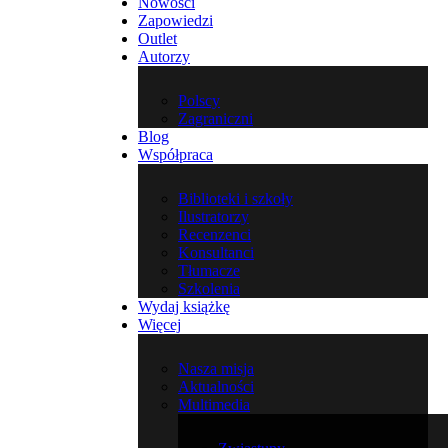
Nowości
Zapowiedzi
Outlet
Autorzy
Polscy
Zagraniczni
Blog
Współpraca
Biblioteki i szkoły
Ilustratorzy
Recenzenci
Konsultanci
Tłumacze
Szkolenia
Wydaj książkę
Więcej
Nasza misja
Aktualności
Multimedia