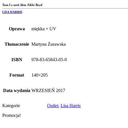
Tom I z serii
Akta Nikki Boyd
LISA HARRIS
Oprawa
miękka + UV
Tłumaczenie
Martyna Żurawska
ISBN
978-83-65843-05-0
Format
140×205
Data wydania
WRZESIEŃ 2017
Kategorie
Outlet
,
Lisa Harris
Promocja!