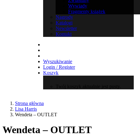
Zwiastuny
Wywiady
Fragmenty książek
Nagrody
Katalogi
Newsletter
Kontakt
Wyszukiwanie
Login / Register
Koszyk
Twój koszyk aktualnie jest pusty.
Strona główna
Lisa Harris
Wendeta – OUTLET
Wendeta – OUTLET