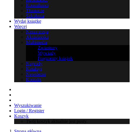
Konsultanci
Tłumacze
Szkolenia
Wydaj książkę
Więcej
Nasza misja
Aktualności
Multimedia
Zwiastuny
Wywiady
Fragmenty książek
Nagrody
Katalogi
Newsletter
Kontakt
Wyszukiwanie
Login / Register
Koszyk
Twój koszyk aktualnie jest pusty.
Strona główna