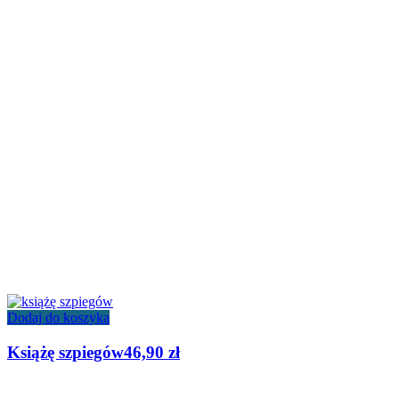
Dodaj do koszyka
Książę szpiegów
46,90
zł