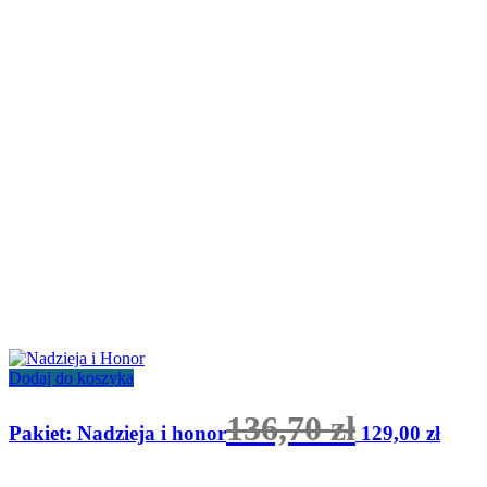
Dodaj do koszyka
Pierwotna
Aktu
136,70
zł
Pakiet: Nadzieja i honor
129,00
zł
cena
cena
wynosiła:
wyno