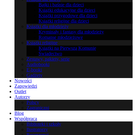
Bajki i baśnie dla dzieci
Książki edukacyjne dla dzieci
Książki przygodowe dla dzieci
Książki religijne dla dzieci
Książki dla młodzieży
Kryminały i fantasy dla młodzieży
Romanse młodzieżowe
Książki religijne
Książki na Pierwszą Komunię
Świadectwo
Zestawy, pakiety, serie
Audiobooki
E-booki
Gadżety
Nowości
Zapowiedzi
Outlet
Autorzy
Polscy
Zagraniczni
Blog
Współpraca
Biblioteki i szkoły
Ilustratorzy
Recenzenci