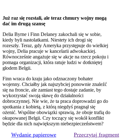
Już raz się rozstali, ale teraz chmury wojny mogą
dać im drugą szansę
Delia Byrne i Finn Delaney zakochali się w sobie,
kiedy byli nastolatkami. Niestety ich drogi się
rozeszły. Teraz, gdy Ameryka przystępuje do wielkiej
wojny, Delia pracuje w kancelarii adwokackiej.
Równocześnie angażuje się w akcje na rzecz pokoju i
pomaga organizacji, która ratuje ludzi w dotkniętej
głodem Belgii.
Finn wraca do kraju jako odznaczony bohater
wojenny. Chciałby jak najszybciej ponownie znaleźć
się na froncie, ale zamiast tego dostaje zadanie, by
wykorzystać swoją sławę do działalności
dobroczynnej. Nie wie, że ta praca doprowadzi go do
spotkania z kobietą, z którą niegdyś pragnął się
ożenić. Wspólne obowiązki sprawią, że oboje trafią do
okupowanej Belgii. Czy toczący się wokół konflikt
będzie dla nich największym niebezpieczeństwem?
Wydanie papierowe
Przeczytaj fragment