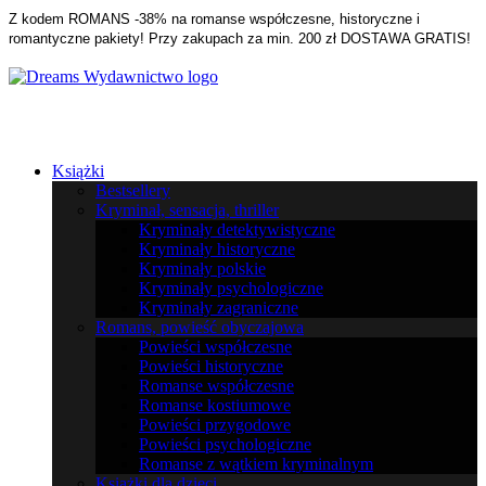
Z kodem ROMANS -38% na romanse współczesne, historyczne i
romantyczne pakiety! Przy zakupach za min. 200 zł DOSTAWA GRATIS!
Książki
Bestsellery
Kryminał, sensacja, thriller
Kryminały detektywistyczne
Kryminały historyczne
Kryminały polskie
Kryminały psychologiczne
Kryminały zagraniczne
Romans, powieść obyczajowa
Powieści współczesne
Powieści historyczne
Romanse współczesne
Romanse kostiumowe
Powieści przygodowe
Powieści psychologiczne
Romanse z wątkiem kryminalnym
Książki dla dzieci