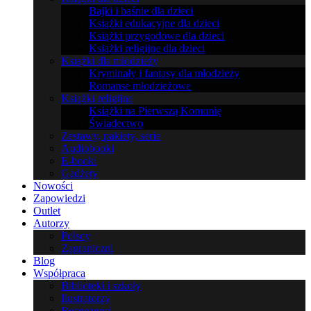
Bajki i baśnie dla dzieci
Książki edukacyjne dla dzieci
Książki przygodowe dla dzieci
Książki religijne dla dzieci
Książki dla młodzieży
Kryminały i fantasy dla młodzieży
Romanse młodzieżowe
Książki religijne
Książki na Pierwszą Komunię
Świadectwo
Zestawy, pakiety, serie
Audiobooki
E-booki
Gadżety
Nowości
Zapowiedzi
Outlet
Autorzy
Polscy
Zagraniczni
Blog
Współpraca
Biblioteki i szkoły
Ilustratorzy
Recenzenci