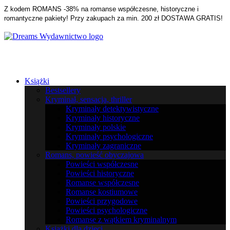
Z kodem ROMANS -38% na romanse współczesne, historyczne i
romantyczne pakiety! Przy zakupach za min. 200 zł DOSTAWA GRATIS!
Książki
Bestsellery
Kryminał, sensacja, thriller
Kryminały detektywistyczne
Kryminały historyczne
Kryminały polskie
Kryminały psychologiczne
Kryminały zagraniczne
Romans, powieść obyczajowa
Powieści współczesne
Powieści historyczne
Romanse współczesne
Romanse kostiumowe
Powieści przygodowe
Powieści psychologiczne
Romanse z wątkiem kryminalnym
Książki dla dzieci