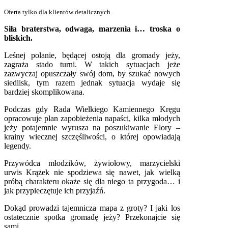
Oferta tylko dla klientów detalicznych.
Siła braterstwa, odwaga, marzenia i… troska o
bliskich.
Leśnej polanie, będącej ostoją dla gromady jeży,
zagraża stado turni. W takich sytuacjach jeże
zazwyczaj opuszczały swój dom, by szukać nowych
siedlisk, tym razem jednak sytuacja wydaje się
bardziej skomplikowana.
Podczas gdy Rada Wielkiego Kamiennego Kręgu
opracowuje plan zapobieżenia napaści, kilka młodych
jeży potajemnie wyrusza na poszukiwanie Elory –
krainy wiecznej szczęśliwości, o której opowiadają
legendy.
Przywódca młodzików, żywiołowy, marzycielski
urwis Krążek nie spodziewa się nawet, jak wielką
próbą charakteru okaże się dla niego ta przygoda… i
jak przypieczętuje ich przyjaźń.
Dokąd prowadzi tajemnicza mapa z groty? I jaki los
ostatecznie spotka gromadę jeży? Przekonajcie się
sami.