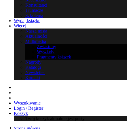
Konsultanci
Tłumacze
Szkolenia
Wydaj książkę
Więcej
Nasza misja
Aktualności
Multimedia
Zwiastuny
Wywiady
Fragmenty książek
Nagrody
Katalogi
Newsletter
Kontakt
Wyszukiwanie
Login / Register
Koszyk
Twój koszyk aktualnie jest pusty.
Strona główna